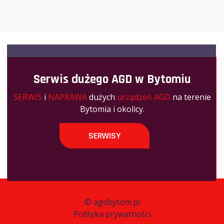
Serwis dużego AGD w Bytomiu
SERWIS
i
NAPRAWA
dużych
urządzeń AGD
na terenie
Bytomia i okolicy.
SERWISY
©
agdbytom.pl
Polityka prywatności