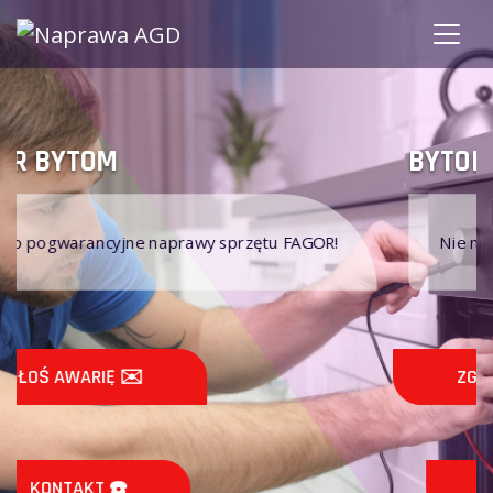
BYTOM FAGOR
R!
Nie naprawiamy sprzętu AGD FAGOR na gwarancj
ZGŁOŚ AWARIĘ ✉️
KONTAKT ☎️