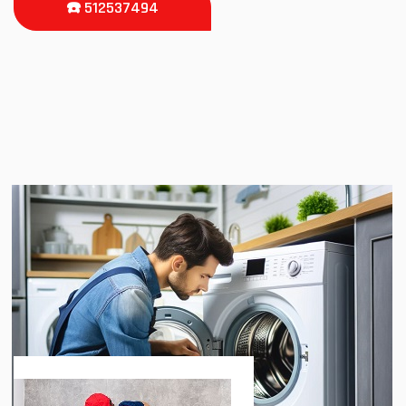
☎️ 512537494