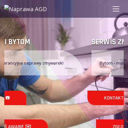
SERWIS ZMYWAREK
Bytom - mobilne naprawy zmywarek
KONTAKT ☎️
ZGŁOŚ AWARIĘ ✉️