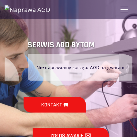
SERWIS AGD BYTOM
Nie naprawiamy sprzętu AGD na gwarancji!
KONTAKT ☎️
ZGŁOŚ AWARIĘ ✉️