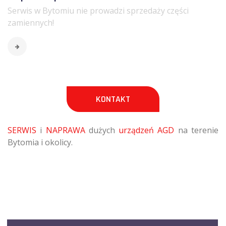
Serwis w Bytomiu nie prowadzi sprzedaży części
zamiennych!
KONTAKT
SERWIS
i
NAPRAWA
dużych
urządzeń AGD
na terenie
Bytomia i okolicy.